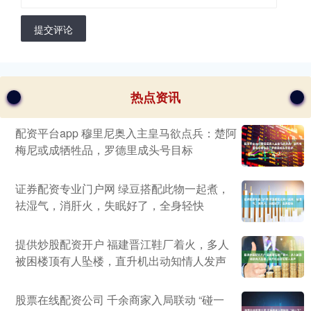
提交评论
热点资讯
配资平台app 穆里尼奥入主皇马欲点兵：楚阿
梅尼或成牺牲品，罗德里成头号目标
证券配资专业门户网 绿豆搭配此物一起煮，
祛湿气，消肝火，失眠好了，全身轻快
提供炒股配资开户 福建晋江鞋厂着火，多人
被困楼顶有人坠楼，直升机出动知情人发声
股票在线配资公司 千余商家入局联动 “碰一