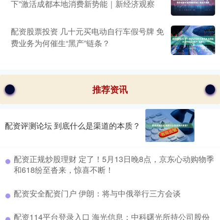
下”激活成都本地消费新势能｜新经济观察
配资股票投资 几十元买电动自行车假号牌 免
费业务为何催生“黑产”链条？
推荐资讯
配资评测论坛 到底什么是渠道的本质？
配资正规炒股理财 定了！5月13日晚8点，京东心动购物季
和618纷至沓来，惊喜不断！
配资安全配资门户 伊朗：将与中俄举行三方会谈
配资114平台登录入口 海光信息：中科曙光所持公司股份