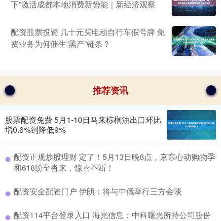
下”激活成都本地消费新势能｜新经济观察
配资股票投资 几十元买电动自行车假号牌 免
费业务为何催生“黑产”链条？
推荐资讯
股票配资免费 5月1-10日马来棕榈油出口环比
增0.6%到降低9%
配资正规炒股理财 定了！5月13日晚8点，京东心动购物季
和618纷至沓来，惊喜不断！
配资安全配资门户 伊朗：将与中俄举行三方会谈
配资114平台登录入口 海光信息：中科曙光所持公司股份